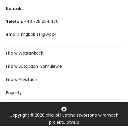
Kontakt
Telefon
: +48 728 634 470
email:
mgbpbisz1@wp.pl
Filia w Wozławkach
Filia w Sątopach-Samulewie
Filia w Prositach
Projekty
Copyright © 2020 okial.pl | Strona stworzona w ramach
projektu
atwi.pl