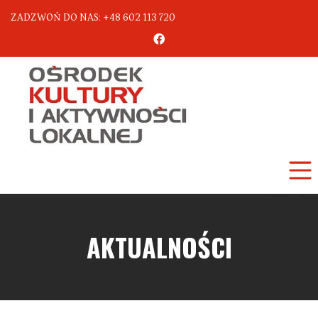
ZADZWOŃ DO NAS: +48 602 113 720
AKTUALNOŚCI